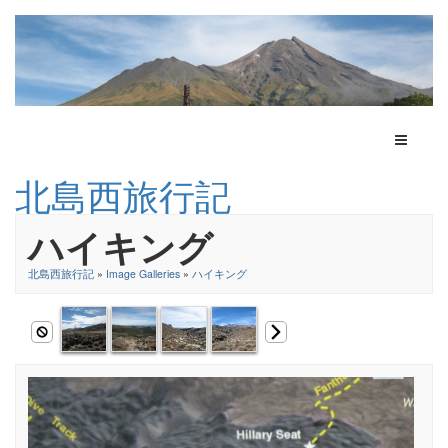
Toggle N
北島西旅行記
ハイキング
北島西旅行記
»
Image Galleries
»
ハイキング