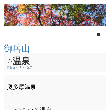
Toggle N
御岳山
○温泉
御岳山
»
Info
» ○温泉
奥多摩温泉
つるつる温泉