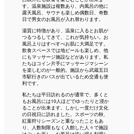
す。温泉施設は複数あり、内風呂の他に
露天風呂、サウナも楽しめ偶数日、奇数
日で男女のお風呂が入れ替わります。
湯質に特徴があり、温泉に入るとお肌が
つるつるしてきて、これが気持ちい。お
風呂上りはすべすべお肌に大満足です。
飲食スペースでは地ビールも楽しめ、他
にもマッサージ施設などがあります。私
たちはコイン片手にマッサージマシーン
を楽しむのが一般的。施設から武蔵五日
市駅行きのバスが出ているため交通も便
利です。
私たちは平日訪れるのが通常で、多くと
もお風呂には10人ほどでゆったりと浸か
ることが出来ます。しかし一度だけ文化
の日祝日に訪れました。スポーツの秋、
紅葉狩りシーズンと重なったこともあ
り、人数制限もなく入館した人々で施設
はごった返し。お風呂は洗い場を利用し