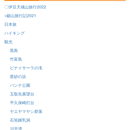
〇伊豆天城山旅行2022
○鋸山旅行記2021
日本旅
ハイキング
観光
黒島
竹富島
ピナイサーラの滝
星砂の浜
バンナ公園
玉取先展望台
平久保崎灯台
ヤエヤマヤシ群落
石垣鍾乳洞
川平湾