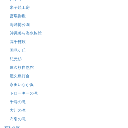
米子焼工房
斎場御嶽
海洋博公園
沖縄美ら海水族館
高千穂峡
国見ケ丘
紀元杉
屋久杉自然館
屋久島灯台
永田いなか浜
トローキーの滝
千尋の滝
大川の滝
布引の滝
神社仏閣