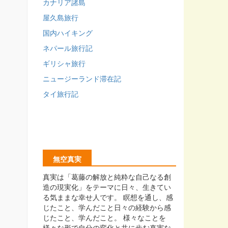
カナリア諸島
屋久島旅行
国内ハイキング
ネパール旅行記
ギリシャ旅行
ニュージーランド滞在記
タイ旅行記
無空真実
真実は「葛藤の解放と純粋な自己なる創
造の現実化」をテーマに日々、生きてい
る気ままな幸せ人です。 瞑想を通し、感
じたこと、学んだこと日々の経験から感
じたこと、学んだこと。 様々なことを
様々な形で自分の変化と共に歩む真実な