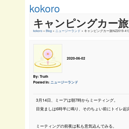
kokoro
キャンピングカー旅NZ2
kokoro
»
Blog
»
ニュージーランド
» キャンピングカー旅NZ2019-41
2020-06-02
By: Truth
Posted In:
ニュージーランド
3月14日、ミーアは朝7時からミーティング。
目覚ましは6時半に鳴り、そのちょい前にトイレ起
ミーティングの前夜は私も意気込んでみる。