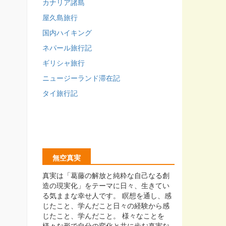
カナリア諸島
屋久島旅行
国内ハイキング
ネパール旅行記
ギリシャ旅行
ニュージーランド滞在記
タイ旅行記
無空真実
真実は「葛藤の解放と純粋な自己なる創
造の現実化」をテーマに日々、生きてい
る気ままな幸せ人です。 瞑想を通し、感
じたこと、学んだこと日々の経験から感
じたこと、学んだこと。 様々なことを
様々な形で自分の変化と共に歩む真実な