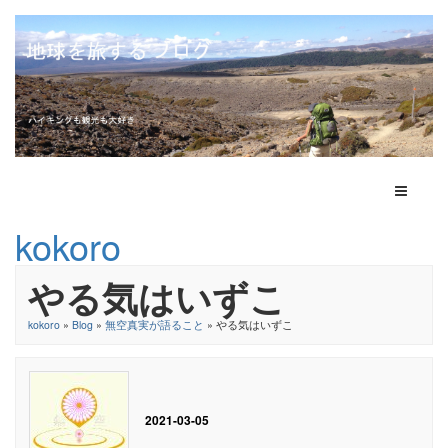
Toggle N
kokoro
やる気はいずこ
kokoro
»
Blog
»
無空真実が語ること
» やる気はいずこ
2021-03-05