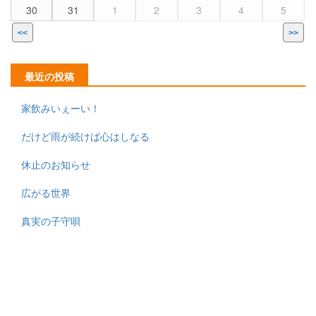
30
31
1
2
3
4
5
<<
>>
最近の投稿
家飲みいぇーい！
だけど雨が続けば心はしなる
休止のお知らせ
広がる世界
真実の子守唄