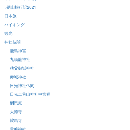
○鋸山旅行記2021
日本旅
ハイキング
観光
神社仏閣
鹿島神宮
九頭龍神社
秩父御嶽神社
赤城神社
日光神社仏閣
日光二荒山神社中宮祠
酬恩庵
大徳寺
鞍馬寺
貴船神社