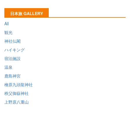
日本旅 GALLERY
All
観光
神社仏閣
ハイキング
宿泊施設
温泉
鹿島神宮
檜原九頭龍神社
秩父御嶽神社
上野原八重山