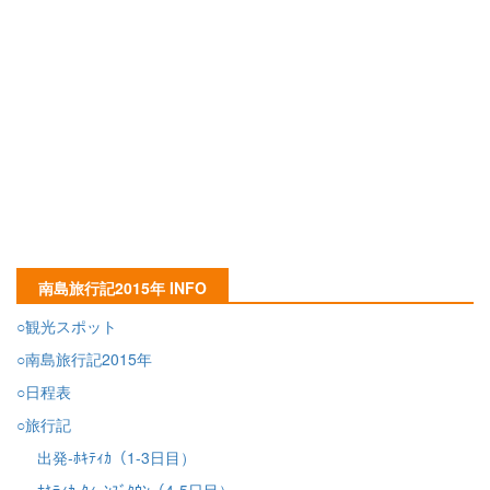
南島旅行記2015年 INFO
○観光スポット
○南島旅行記2015年
○日程表
○旅行記
出発-ﾎｷﾃｨｶ（1-3日目）
ﾎｷﾃｨｶ-ｸｨｰﾝｽﾞﾀｳﾝ（4-5日目）