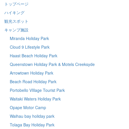
トップページ
ハイキング
観光スポット
キャンプ施設
Miranda Holiday Park
Cloud 9 Lifestyle Park
Haast Beach Holiday Park
Queenstown Holiday Park & Motels Creeksyde
Arrowtown Holiday Park
Beach Road Holiday Park
Portobello VIllage Tourist Park
Waitaki Waters Holiday Park
Opape Motor Camp
Waihau bay holiday park
Tolaga Bay Holiday Park