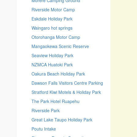
Morere Camping Ground
Riverside Motor Camp
Eskdale Holiday Park
Waingaro hot springs
Otorohanga Motor Camp
Mangaokewa Scenic Reserve
Seaview Holiday Park
NZMCA Huatoki Park
Oakura Beach Holiday Park
Dawson Falls Visitors Centre Parking
Stratford Kiwi Motels & Holiday Park
The Park Hotel Ruapehu
Riverside Park
Great Lake Taupo Holiday Park
Poutu Intake