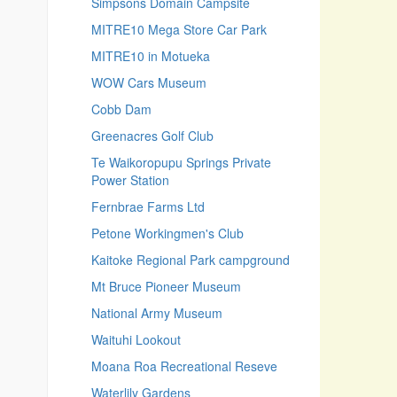
Simpsons Domain Campsite
MITRE10 Mega Store Car Park
MITRE10 in Motueka
WOW Cars Museum
Cobb Dam
Greenacres Golf Club
Te Waikoropupu Springs Private
Power Station
Fernbrae Farms Ltd
Petone Workingmen's Club
Kaitoke Regional Park campground
Mt Bruce Pioneer Museum
National Army Museum
Waituhi Lookout
Moana Roa Recreational Reseve
Waterlily Gardens