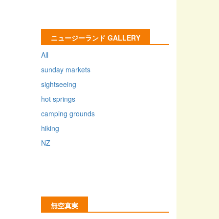
ニュージーランド GALLERY
All
sunday markets
sightseeing
hot springs
camping grounds
hiking
NZ
無空真実