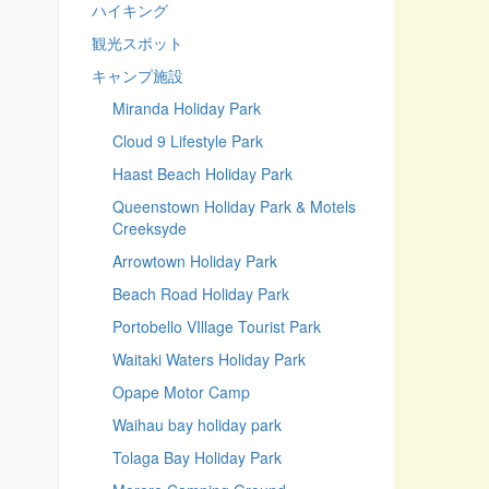
ハイキング
観光スポット
キャンプ施設
Miranda Holiday Park
Cloud 9 Lifestyle Park
Haast Beach Holiday Park
Queenstown Holiday Park & Motels
Creeksyde
Arrowtown Holiday Park
Beach Road Holiday Park
Portobello VIllage Tourist Park
Waitaki Waters Holiday Park
Opape Motor Camp
Waihau bay holiday park
Tolaga Bay Holiday Park