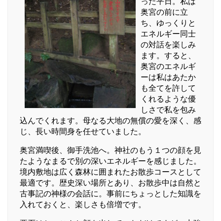
った平日。私は
奥宮の前に立
ち、ゆっくりと
エネルギー同士
の対話を楽しみ
ます。すると、
奥宮のエネルギ
ーは私はあたか
も全てを許して
くれるような優
しさで私を包み
込んでくれます。母なる大地の無償の愛を深く、感
じ、長い時間身を任せていました。
奥宮満喫後、御手洗池へ。神社のもう１つの顔を見
たようなまるで別の深いエネルギーを感じました。
境内敷地は広く森林に囲まれたお散歩コースとして
最適です。歴史深い場所とあり、お散歩中は自然と
古事記の神様の会話に。事前にちょっとした知識を
入れておくと、楽しさも倍増です。