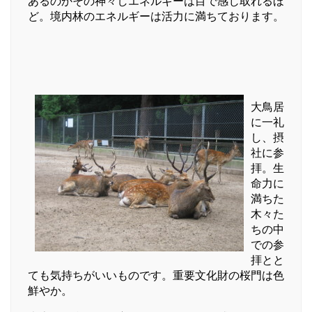
あるのかその神々しエネルギーは目で感じ取れるほ
ど。境内林のエネルギーは活力に満ちております。
大鳥居
に一礼
し、摂
社に参
拝。生
命力に
満ちた
木々た
ちの中
での参
拝とと
ても気持ちがいいものです。重要文化財の桜門は色
鮮やか。