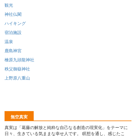
観光
神社仏閣
ハイキング
宿泊施設
温泉
鹿島神宮
檜原九頭龍神社
秩父御嶽神社
上野原八重山
無空真実
真実は「葛藤の解放と純粋な自己なる創造の現実化」をテーマに
日々、生きている気ままな幸せ人です。 瞑想を通し、感じたこ