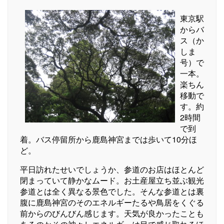
東京駅
からバ
ス（か
しま
号）で
一本。
楽ちん
移動で
す。約
2時間
で到
着。バス停留所から鹿島神宮までは歩いて10分ほ
ど。
平日訪れたせいでしょうか、参道のお店はほとんど
閉まっていて静かなムード。お土産屋立ち並ぶ観光
参道とは全く異なる景色でした。そんな参道とは裏
腹に鹿島神宮のそのエネルギーたるや鳥居をくぐる
前からのびんびん感じます。天気が良かったことも