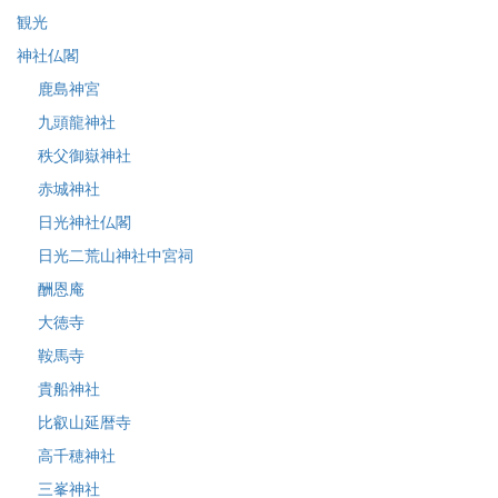
観光
神社仏閣
鹿島神宮
九頭龍神社
秩父御嶽神社
赤城神社
日光神社仏閣
日光二荒山神社中宮祠
酬恩庵
大徳寺
鞍馬寺
貴船神社
比叡山延暦寺
高千穂神社
三峯神社