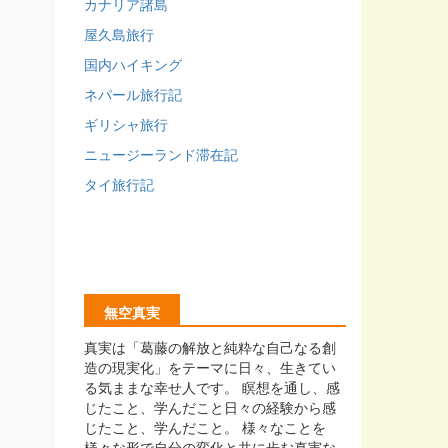
カナリア諸島
屋久島旅行
国内ハイキング
ネパール旅行記
ギリシャ旅行
ニュージーランド滞在記
タイ旅行記
無空真実
真実は「葛藤の解放と純粋な自己なる創
造の現実化」をテーマに日々、生きてい
る気ままな幸せ人です。 瞑想を通し、感
じたこと、学んだこと日々の経験から感
じたこと、学んだこと。 様々なことを
様々な形で自分の変化と共に歩む真実な