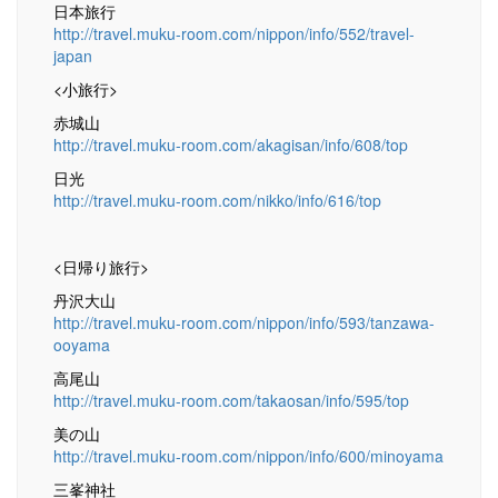
日本旅行
http://travel.muku-room.com/nippon/info/552/travel-
japan
<小旅行>
赤城山
http://travel.muku-room.com/akagisan/info/608/top
日光
http://travel.muku-room.com/nikko/info/616/top
<日帰り旅行>
丹沢大山
http://travel.muku-room.com/nippon/info/593/tanzawa-
ooyama
高尾山
http://travel.muku-room.com/takaosan/info/595/top
美の山
http://travel.muku-room.com/nippon/info/600/minoyama
三峯神社