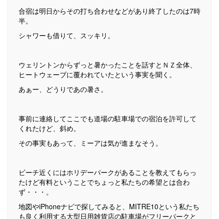
合宿は明日からその打ち合わせなどがあり終了したのは7時
半。
シャワーも借りて、スッキリ。
ウェリントンからずっと暑かったことを話すとＮＺ全体、
ヒートウェーブに覆われていたという事実を聞く。
あぁー、どうりであの暑さ。
事前に連絡してここでも道場の駐車場での宿泊を許可して
くれたけど、斜め。
その事実もあって、ミーアは気が進まなそう。
ビーチ近くにはホリデーパークがあることを教えてもらっ
たけど有料ということでちょっと私たちの希望とは合わ
ず・・・。
地図やiPhoneナビで探してみると、MITRE10という私たち
も良く利用する大型日用雑貨店の駐車場がフリーパークと