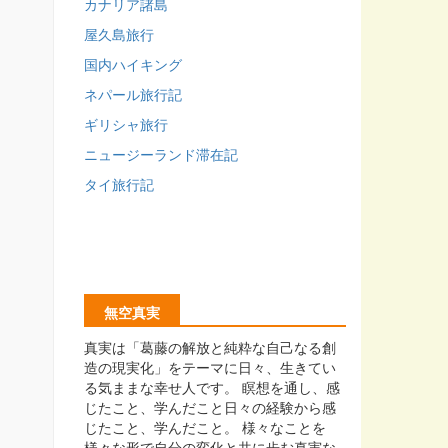
カナリア諸島
屋久島旅行
国内ハイキング
ネパール旅行記
ギリシャ旅行
ニュージーランド滞在記
タイ旅行記
無空真実
真実は「葛藤の解放と純粋な自己なる創
造の現実化」をテーマに日々、生きてい
る気ままな幸せ人です。 瞑想を通し、感
じたこと、学んだこと日々の経験から感
じたこと、学んだこと。 様々なことを
様々な形で自分の変化と共に歩む真実な