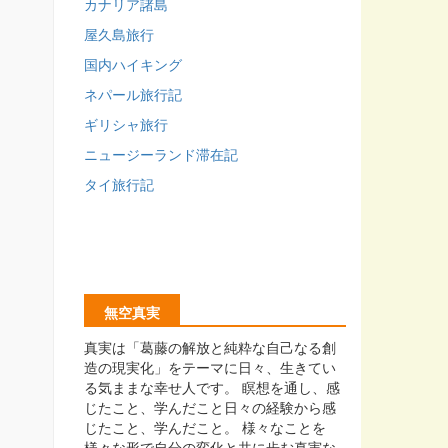
カナリア諸島
屋久島旅行
国内ハイキング
ネパール旅行記
ギリシャ旅行
ニュージーランド滞在記
タイ旅行記
無空真実
真実は「葛藤の解放と純粋な自己なる創
造の現実化」をテーマに日々、生きてい
る気ままな幸せ人です。 瞑想を通し、感
じたこと、学んだこと日々の経験から感
じたこと、学んだこと。 様々なことを
様々な形で自分の変化と共に歩む真実な