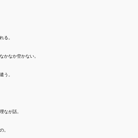
れる。
なかなか空かない。
遣う。
理なが話。
の。