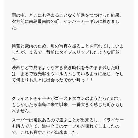
雨の中、どこにも停まることなく前進をつづけった結果、
夕方前に南島最南端の町、インバーカーギルに着きまし
た。
興奮と豪雨のため、町の写真を撮ることを忘れてしまいま
したが、まるで一昔前にタイプスリップしたような町並
み。
映画などで見るような古き良き時代をそのまま残した町
は、まるで観光客をウエルカムしているように感じ、そし
て何よりも久々に出会ったでかい町っ！！
クライストチャーチがゴーストタウンのようだったので、
もしかしたら南島に来て以来、一番大きく感じた町かもし
れません。
スーパーは複数あるので選ぶことが出来るし、ドライヤー
も購入できて、道中ＰＣのケーブルが壊れてしまったの
で、これも直すことが出来ました。