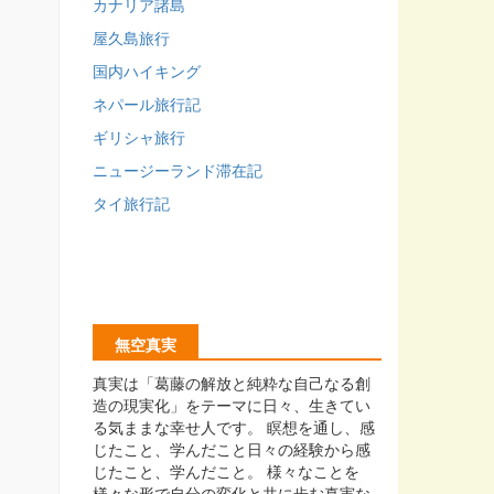
カナリア諸島
屋久島旅行
国内ハイキング
ネパール旅行記
ギリシャ旅行
ニュージーランド滞在記
タイ旅行記
無空真実
真実は「葛藤の解放と純粋な自己なる創
造の現実化」をテーマに日々、生きてい
る気ままな幸せ人です。 瞑想を通し、感
じたこと、学んだこと日々の経験から感
じたこと、学んだこと。 様々なことを
様々な形で自分の変化と共に歩む真実な