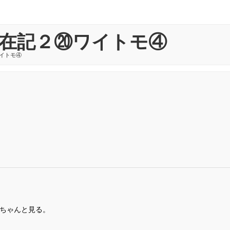
在記２⑳ワイトモ④
イトモ④
ちゃんと見る。