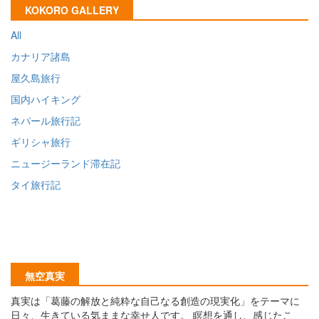
KOKORO GALLERY
All
カナリア諸島
屋久島旅行
国内ハイキング
ネパール旅行記
ギリシャ旅行
ニュージーランド滞在記
タイ旅行記
無空真実
真実は「葛藤の解放と純粋な自己なる創造の現実化」をテーマに
日々、生きている気ままな幸せ人です。 瞑想を通し、感じたこ