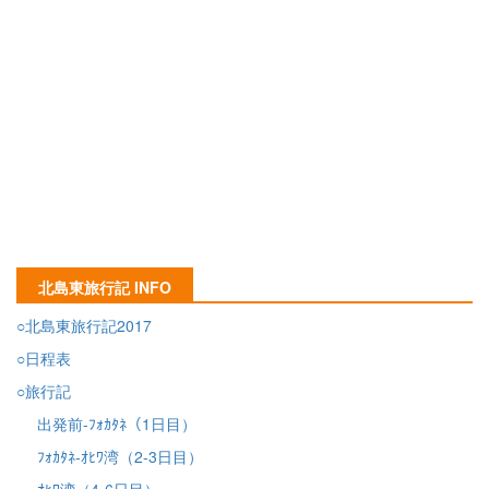
北島東旅行記 INFO
○北島東旅行記2017
○日程表
○旅行記
出発前-ﾌｫｶﾀﾈ（1日目）
ﾌｫｶﾀﾈ-ｵﾋﾜ湾（2-3日目）
ｵﾋﾜ湾（4-6日目）