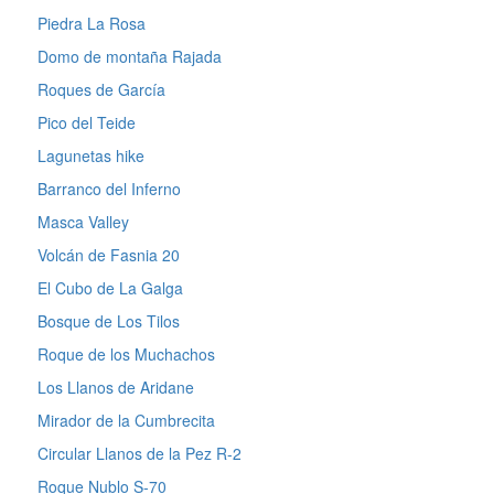
Piedra La Rosa
Domo de montaña Rajada
Roques de García
Pico del Teide
Lagunetas hike
Barranco del Inferno
Masca Valley
Volcán de Fasnia 20
El Cubo de La Galga
Bosque de Los Tilos
Roque de los Muchachos
Los Llanos de Aridane
Mirador de la Cumbrecita
Circular Llanos de la Pez R-2
Roque Nublo S-70