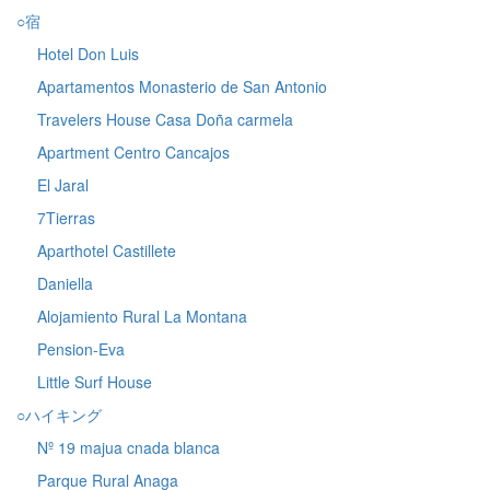
○宿
Hotel Don Luis
Apartamentos Monasterio de San Antonio
Travelers House Casa Doña carmela
Apartment Centro Cancajos
El Jaral
7Tierras
Aparthotel Castillete
Daniella
Alojamiento Rural La Montana
Pension-Eva
Little Surf House
○ハイキング
Nº 19 majua cnada blanca
Parque Rural Anaga