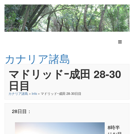
Toggle N
カナリア諸島
マドリッドｰ成田 28-30
日目
カナリア諸島
»
Info
» マドリッドｰ成田 28-30日目
28日目：
8時半
にお目