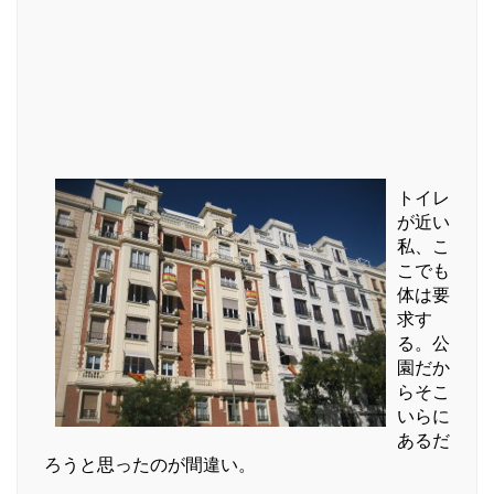
トイレ
が近い
私、こ
こでも
体は要
求す
る。公
園だか
らそこ
いらに
あるだ
ろうと思ったのが間違い。