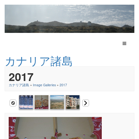
Toggle N
カナリア諸島
2017
カナリア諸島
»
Image Galleries
»
2017