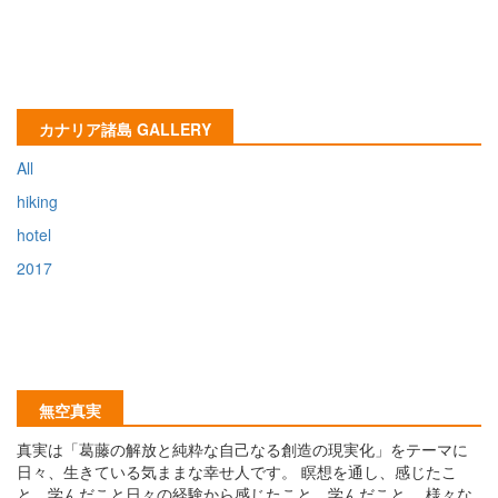
カナリア諸島 GALLERY
All
hiking
hotel
2017
無空真実
真実は「葛藤の解放と純粋な自己なる創造の現実化」をテーマに
日々、生きている気ままな幸せ人です。 瞑想を通し、感じたこ
と、学んだこと日々の経験から感じたこと、学んだこと。 様々な