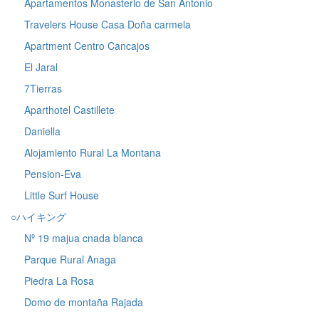
Apartamentos Monasterio de San Antonio
Travelers House Casa Doña carmela
Apartment Centro Cancajos
El Jaral
7Tierras
Aparthotel Castillete
Daniella
Alojamiento Rural La Montana
Pension-Eva
Little Surf House
○ハイキング
Nº 19 majua cnada blanca
Parque Rural Anaga
Piedra La Rosa
Domo de montaña Rajada