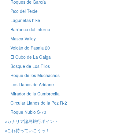
Roques de García
Pico del Teide
Lagunetas hike
Barranco del Inferno
Masca Valley
Volcán de Fasnia 20
El Cubo de La Galga
Bosque de Los Tilos
Roque de los Muchachos
Los Llanos de Aridane
Mirador de la Cumbrecita
Circular Llanos de la Pez R-2
Roque Nublo S-70
○カナリア諸島旅行ポイント
○これ持っていこうっ！