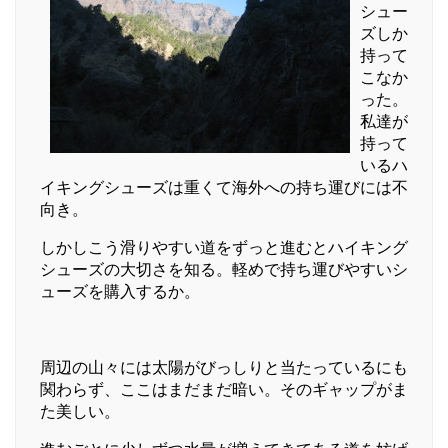
シュー
ズしか
持って
こなか
った。
私達が
持って
いるハ
イキングシューズは重くて海外への持ち運びには不
向き。
しかしこう滑りやすい道をずっと進むとハイキング
シューズの大切さを知る。軽めで持ち運びやすいシ
ューズを購入するか。
周辺の山々には太陽がびっしりと当たっているにも
関わらず、ここはまだまだ暗い。そのギャップがま
た美しい。