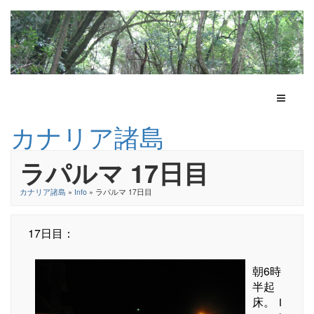
Toggle N
カナリア諸島
ラパルマ 17日目
カナリア諸島
»
Info
» ラパルマ 17日目
17日目：
朝6時
半起
床。Ｉ