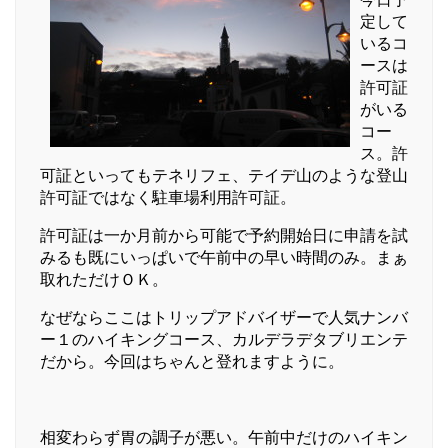
定して
いるコ
ースは
許可証
がいる
コー
ス。許
可証といってもテネリフェ、テイデ山のような登山
許可証ではなく駐車場利用許可証。
許可証は一か月前から可能で予約開始日に申請を試
みるも既にいっぱいで午前中の早い時間のみ。まぁ
取れただけＯＫ。
なぜならここはトリップアドバイザーで人気ナンバ
ー１のハイキングコース、カルデラデタブリエンテ
だから。今回はちゃんと登れますように。
相変わらず胃の調子が悪い。午前中だけのハイキン