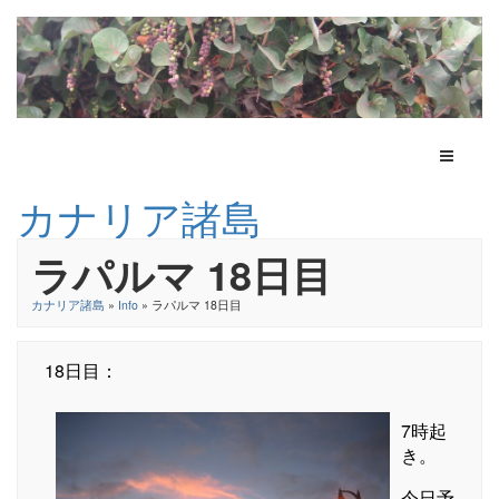
Toggle N
カナリア諸島
ラパルマ 18日目
カナリア諸島
»
Info
» ラパルマ 18日目
18日目：
7時起
き。
今日予