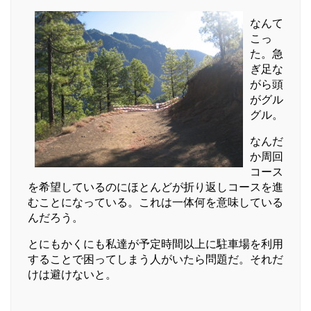
なんて
こっ
た。急
ぎ足な
がら頭
がグル
グル。
なんだ
か周回
コース
を希望しているのにほとんどが折り返しコースを進
むことになっている。これは一体何を意味している
んだろう。
とにもかくにも私達が予定時間以上に駐車場を利用
することで困ってしまう人がいたら問題だ。それだ
けは避けないと。