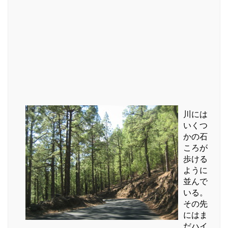
川には
いくつ
かの石
ころが
歩ける
ように
並んで
いる。
その先
にはま
だハイ