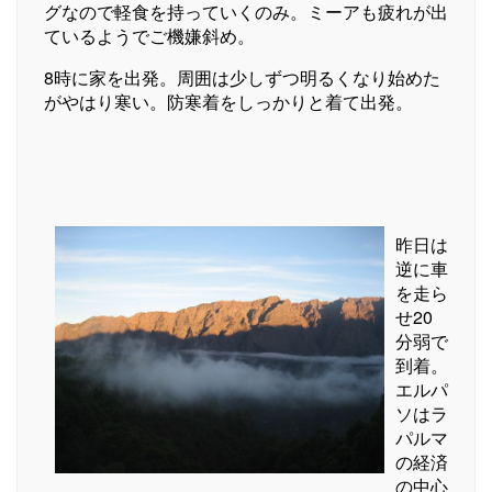
グなので軽食を持っていくのみ。ミーアも疲れが出
ているようでご機嫌斜め。
8時に家を出発。周囲は少しずつ明るくなり始めた
がやはり寒い。防寒着をしっかりと着て出発。
昨日は
逆に車
を走ら
せ20
分弱で
到着。
エルパ
ソはラ
パルマ
の経済
の中心