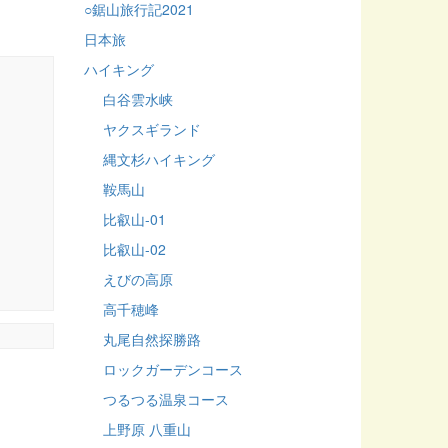
○鋸山旅行記2021
日本旅
ハイキング
白谷雲水峡
ヤクスギランド
縄文杉ハイキング
鞍馬山
比叡山-01
比叡山-02
えびの高原
高千穂峰
丸尾自然探勝路
ロックガーデンコース
つるつる温泉コース
上野原 八重山