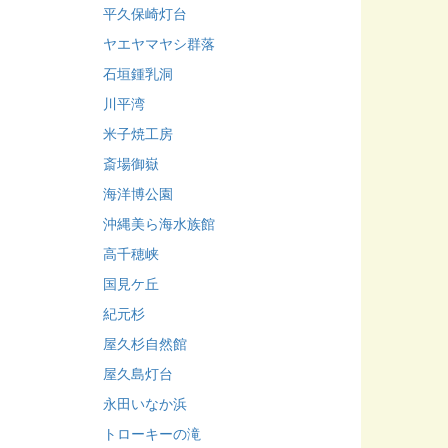
平久保崎灯台
ヤエヤマヤシ群落
石垣鍾乳洞
川平湾
米子焼工房
斎場御嶽
海洋博公園
沖縄美ら海水族館
高千穂峡
国見ケ丘
紀元杉
屋久杉自然館
屋久島灯台
永田いなか浜
トローキーの滝