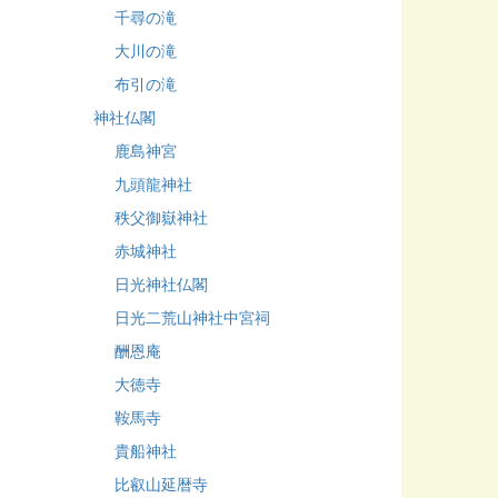
千尋の滝
大川の滝
布引の滝
神社仏閣
鹿島神宮
九頭龍神社
秩父御嶽神社
赤城神社
日光神社仏閣
日光二荒山神社中宮祠
酬恩庵
大徳寺
鞍馬寺
貴船神社
比叡山延暦寺