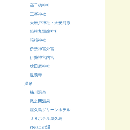
高千穂神社
三峯神社
天岩戸神社・天安河原
箱根九頭龍神社
箱根神社
伊勢神宮外宮
伊勢神宮内宮
猿田彦神社
世義寺
温泉
楠川温泉
尾之間温泉
屋久島グリーンホテル
ＪＲホテル屋久島
ゆのこの湯