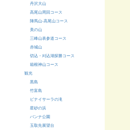
丹沢大山
高尾山周回コース
陣馬山-高尾山コース
美の山
三峰山表参道コース
赤城山
切込・刈込湖探勝コース
箱根神山コース
観光
黒島
竹富島
ピナイサーラの滝
星砂の浜
バンナ公園
玉取先展望台