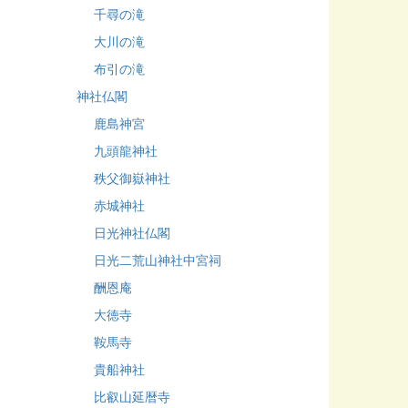
千尋の滝
大川の滝
布引の滝
神社仏閣
鹿島神宮
九頭龍神社
秩父御嶽神社
赤城神社
日光神社仏閣
日光二荒山神社中宮祠
酬恩庵
大徳寺
鞍馬寺
貴船神社
比叡山延暦寺