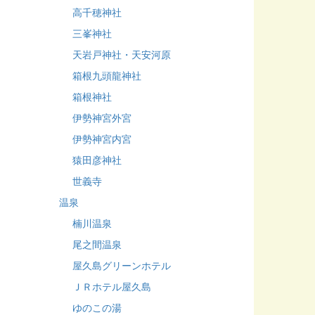
高千穂神社
三峯神社
天岩戸神社・天安河原
箱根九頭龍神社
箱根神社
伊勢神宮外宮
伊勢神宮内宮
猿田彦神社
世義寺
温泉
楠川温泉
尾之間温泉
屋久島グリーンホテル
ＪＲホテル屋久島
ゆのこの湯