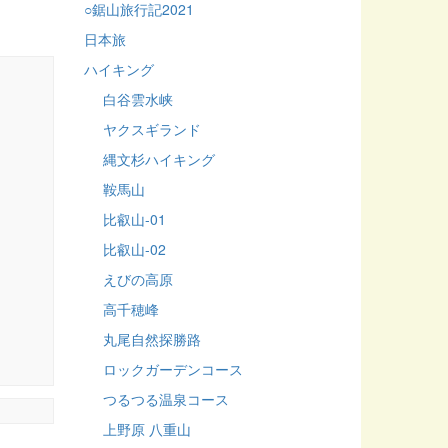
○鋸山旅行記2021
日本旅
ハイキング
白谷雲水峡
ヤクスギランド
縄文杉ハイキング
鞍馬山
比叡山-01
比叡山-02
えびの高原
高千穂峰
丸尾自然探勝路
ロックガーデンコース
つるつる温泉コース
上野原 八重山