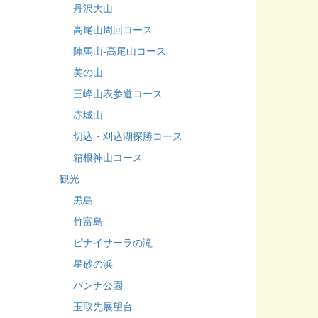
丹沢大山
高尾山周回コース
陣馬山-高尾山コース
美の山
三峰山表参道コース
赤城山
切込・刈込湖探勝コース
箱根神山コース
観光
黒島
竹富島
ピナイサーラの滝
星砂の浜
バンナ公園
玉取先展望台