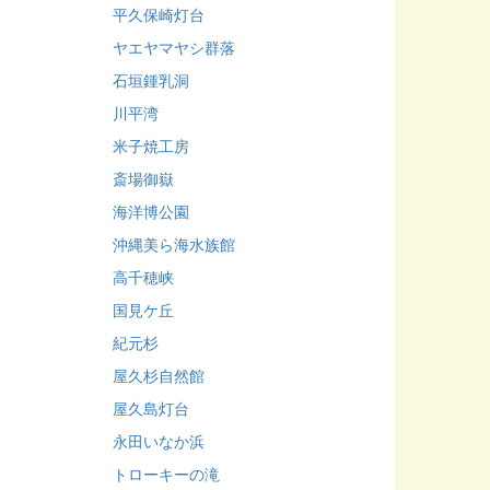
平久保崎灯台
ヤエヤマヤシ群落
石垣鍾乳洞
川平湾
米子焼工房
斎場御嶽
海洋博公園
沖縄美ら海水族館
高千穂峡
国見ケ丘
紀元杉
屋久杉自然館
屋久島灯台
永田いなか浜
トローキーの滝