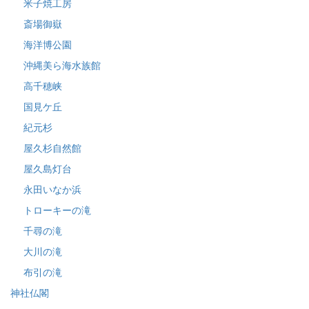
米子焼工房
斎場御嶽
海洋博公園
沖縄美ら海水族館
高千穂峡
国見ケ丘
紀元杉
屋久杉自然館
屋久島灯台
永田いなか浜
トローキーの滝
千尋の滝
大川の滝
布引の滝
神社仏閣