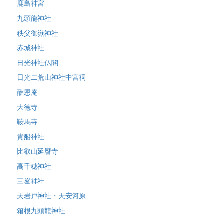
鹿島神宮
九頭龍神社
秩父御嶽神社
赤城神社
日光神社仏閣
日光二荒山神社中宮祠
酬恩庵
大徳寺
鞍馬寺
貴船神社
比叡山延暦寺
高千穂神社
三峯神社
天岩戸神社・天安河原
箱根九頭龍神社