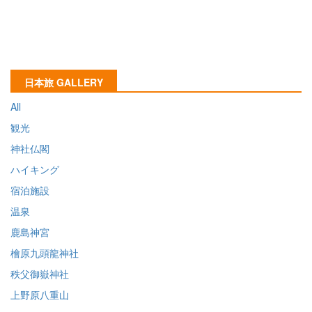
日本旅 GALLERY
All
観光
神社仏閣
ハイキング
宿泊施設
温泉
鹿島神宮
檜原九頭龍神社
秩父御嶽神社
上野原八重山