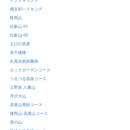
縄文杉ハイキング
鞍馬山
比叡山-01
比叡山-02
えびの高原
高千穂峰
丸尾自然探勝路
ロックガーデンコース
つるつる温泉コース
上野原 八重山
丹沢大山
高尾山周回コース
陣馬山-高尾山コース
美の山