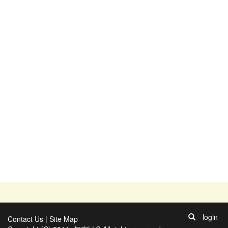
login
Contact Us
|
Site Map