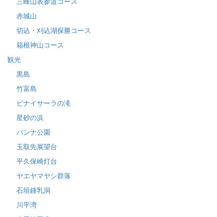
三峰山表参道コース
赤城山
切込・刈込湖探勝コース
箱根神山コース
観光
黒島
竹富島
ピナイサーラの滝
星砂の浜
バンナ公園
玉取先展望台
平久保崎灯台
ヤエヤマヤシ群落
石垣鍾乳洞
川平湾