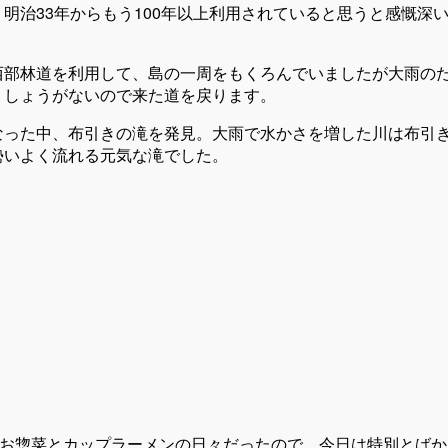
明治33年からもう100年以上利用されていると思うと感慨深
西部林道を利用して、島の一周をもくろんでいましたが大雨の
。しょうがないので来た道を戻ります。
なった中、布引きの滝を発見。大雨で水かさを増した川は布引
勢いよく流れる元気な滝でした。
お惣菜とカップラーメンの日々だったので、今日は特別とばか