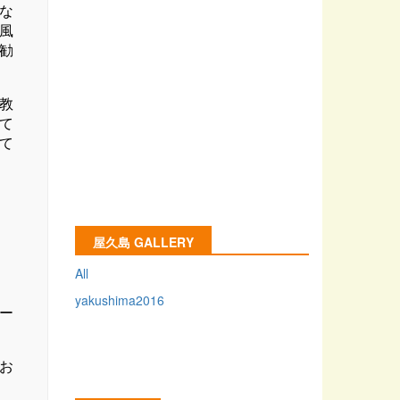
な
風
勧
教
て
て
屋久島 GALLERY
All
yakushima2016
ー
お