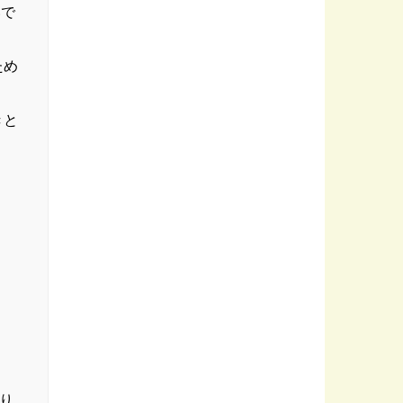
いで
ため
きと
り