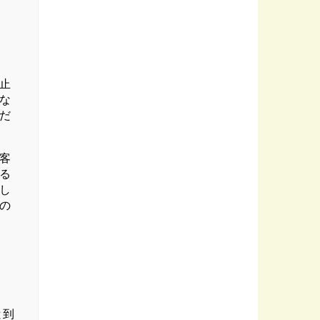
止
な
だ
客
る
し
の
と到