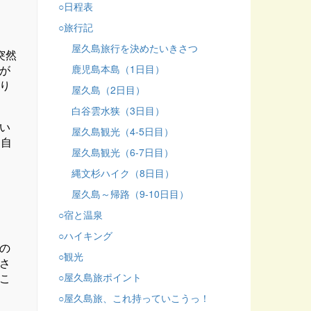
○日程表
○旅行記
屋久島旅行を決めたいきさつ
突然
が
鹿児島本島（1日目）
り
屋久島（2日目）
白谷雲水狭（3日目）
い
屋久島観光（4-5日目）
。自
屋久島観光（6-7日目）
縄文杉ハイク（8日目）
屋久島～帰路（9-10日目）
○宿と温泉
○ハイキング
の
○観光
さ
こ
○屋久島旅ポイント
○屋久島旅、これ持っていこうっ！