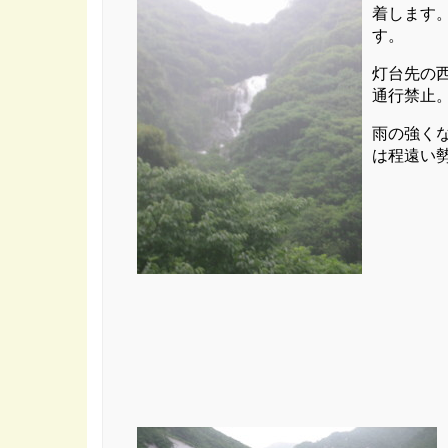
着します。
す。
灯台先の
通行禁止
雨の強く
は程遠い