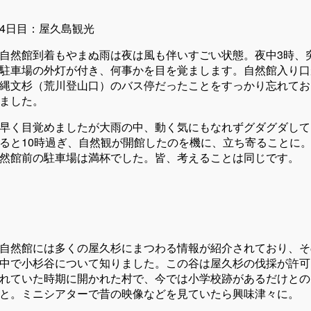
4日目：屋久島観光
自然館到着もやまぬ雨は夜は風も伴いすごい状態。夜中3時、
駐車場の外灯が付き、何事かを目を覚まします。自然館入り口
縄文杉（荒川登山口）のバス停だったことをすっかり忘れてお
ました。
早く目覚めましたが大雨の中、動く気にもなれずグダグダして
ると10時過ぎ、自然観が開館したのを機に、立ち寄ることに
然館前の駐車場は満杯でした。皆、考えることは同じです。
自然館には多くの屋久杉にまつわる情報が紹介されており、そ
中で小杉谷について知りました。この谷は屋久杉の伐採が許可
れていた時期に開かれた村で、今では小学校跡があるだけとの
と。ミニシアターで昔の映像などを見ていたら興味津々に。