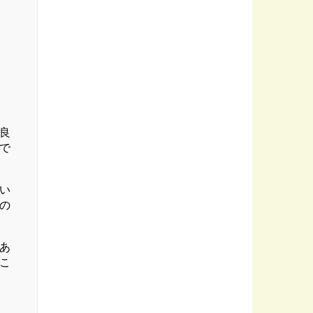
良
で
い
の
あ
こ