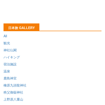
日本旅 GALLERY
All
観光
神社仏閣
ハイキング
宿泊施設
温泉
鹿島神宮
檜原九頭龍神社
秩父御嶽神社
上野原八重山