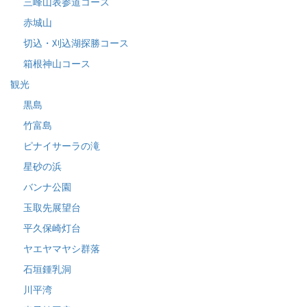
三峰山表参道コース
赤城山
切込・刈込湖探勝コース
箱根神山コース
観光
黒島
竹富島
ピナイサーラの滝
星砂の浜
バンナ公園
玉取先展望台
平久保崎灯台
ヤエヤマヤシ群落
石垣鍾乳洞
川平湾