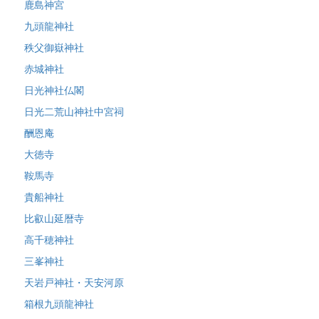
鹿島神宮
九頭龍神社
秩父御嶽神社
赤城神社
日光神社仏閣
日光二荒山神社中宮祠
酬恩庵
大徳寺
鞍馬寺
貴船神社
比叡山延暦寺
高千穂神社
三峯神社
天岩戸神社・天安河原
箱根九頭龍神社