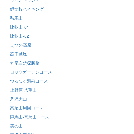
縄文杉ハイキング
鞍馬山
比叡山-01
比叡山-02
えびの高原
高千穂峰
丸尾自然探勝路
ロックガーデンコース
つるつる温泉コース
上野原 八重山
丹沢大山
高尾山周回コース
陣馬山-高尾山コース
美の山