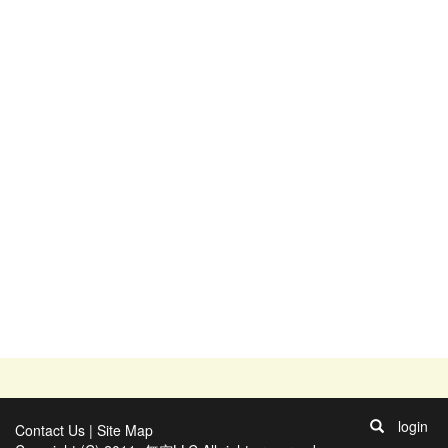
login
Contact Us
|
Site Map