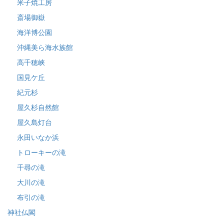
米子焼工房
斎場御嶽
海洋博公園
沖縄美ら海水族館
高千穂峡
国見ケ丘
紀元杉
屋久杉自然館
屋久島灯台
永田いなか浜
トローキーの滝
千尋の滝
大川の滝
布引の滝
神社仏閣