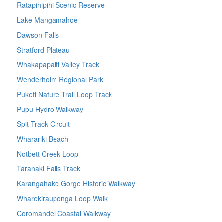
Ratapihipihi Scenic Reserve
Lake Mangamahoe
Dawson Falls
Stratford Plateau
Whakapapaiti Valley Track
Wenderholm Regional Park
Puketi Nature Trail Loop Track
Pupu Hydro Walkway
Spit Track Circuit
Wharariki Beach
Notbett Creek Loop
Taranaki Falls Track
Karangahake Gorge Historic Walkway
Wharekirauponga Loop Walk
Coromandel Coastal Walkway