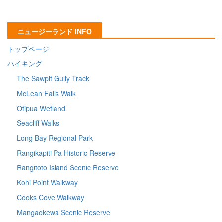
ニュージーランド INFO
トップページ
ハイキング
The Sawpit Gully Track
McLean Falls Walk
Otipua Wetland
Seacliff Walks
Long Bay Regional Park
Rangikapiti Pa Historic Reserve
Rangitoto Island Scenic Reserve
Kohi Point Walkway
Cooks Cove Walkway
Mangaokewa Scenic Reserve