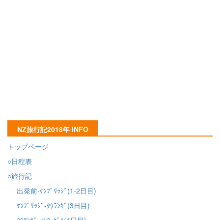
NZ旅行記2018年 INFO
トップページ
○日程表
○旅行記
出発前-ｹﾝﾌﾞﾘｯｼﾞ(1-2日目)
ｹﾝﾌﾞﾘｯｼﾞ-ﾀｳﾗﾝｷﾞ(3日目)
ﾀｳﾗﾝｷﾞ-ﾊﾝﾀｰﾋﾞﾙ(4日目)