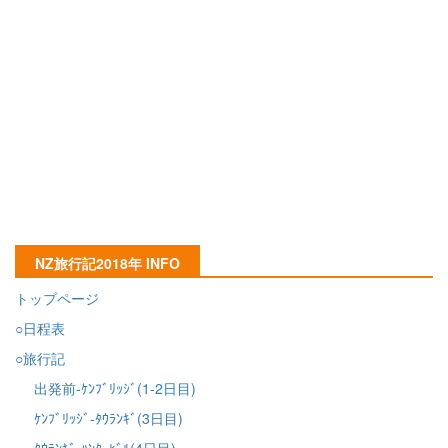
NZ旅行記2018年 INFO
トップページ
○日程表
○旅行記
出発前-ｹﾝﾌﾞﾘｯｼﾞ(1-2日目)
ｹﾝﾌﾞﾘｯｼﾞ-ﾀｳﾗﾝｷﾞ(3日目)
ﾀｳﾗﾝｷﾞ-ﾊﾝﾀｰﾋﾞﾙ(4日目)