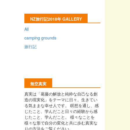
NZ旅行記2018年 GALLERY
All
camping grounds
旅行記
無空真実
真実は「葛藤の解放と純粋な自己なる創
造の現実化」をテーマに日々、生きてい
る気ままな幸せ人です。 瞑想を通し、感
じたこと、学んだこと日々の経験から感
じたこと、学んだこと。 様々なことを
様々な形で自分の変化と共に歩む真実な
りの方法をご覧ください。