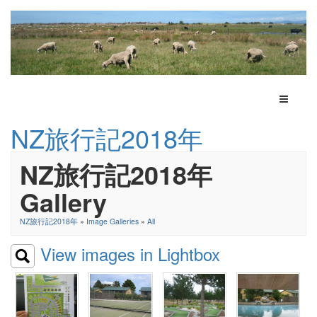
Toggle N
NZ旅行記2018年
NZ旅行記2018年
Gallery
NZ旅行記2018年
»
Image Galleries
»
All
View images in Lightbox