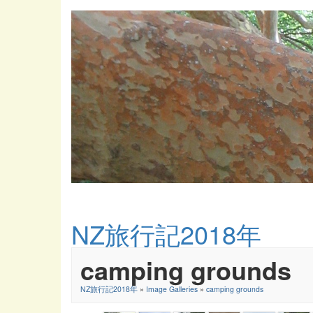
NZ旅行記2018年
camping grounds
NZ旅行記2018年
»
Image Galleries
»
camping grounds