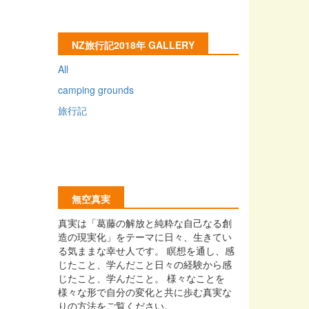
NZ旅行記2018年 GALLERY
All
camping grounds
旅行記
無空真実
真実は「葛藤の解放と純粋な自己なる創
造の現実化」をテーマに日々、生きてい
る気ままな幸せ人です。 瞑想を通し、感
じたこと、学んだこと日々の経験から感
じたこと、学んだこと。 様々なことを
様々な形で自分の変化と共に歩む真実な
りの方法をご覧ください。