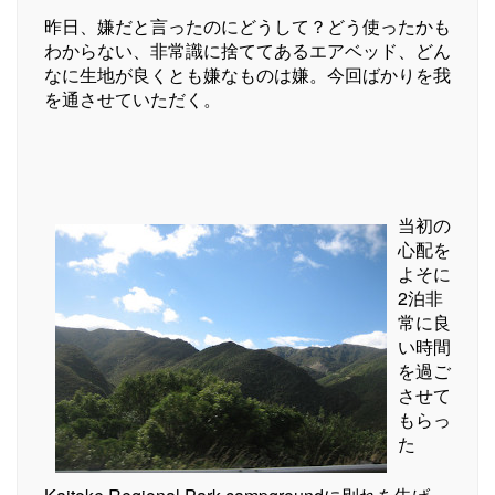
昨日、嫌だと言ったのにどうして？どう使ったかも
わからない、非常識に捨ててあるエアベッド、どん
なに生地が良くとも嫌なものは嫌。今回ばかりを我
を通させていただく。
当初の
心配を
よそに
2泊非
常に良
い時間
を過ご
させて
もらっ
た