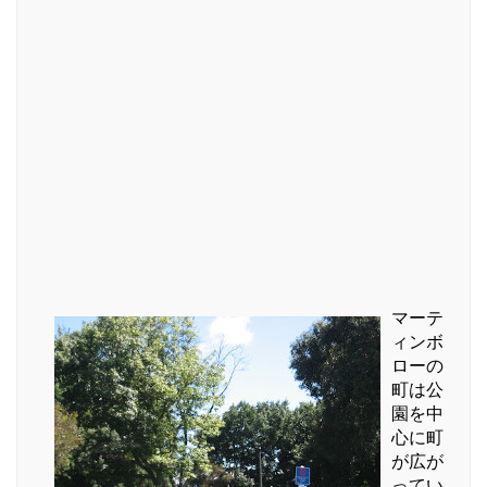
マーテ
ィンボ
ローの
町は公
園を中
心に町
が広が
ってい