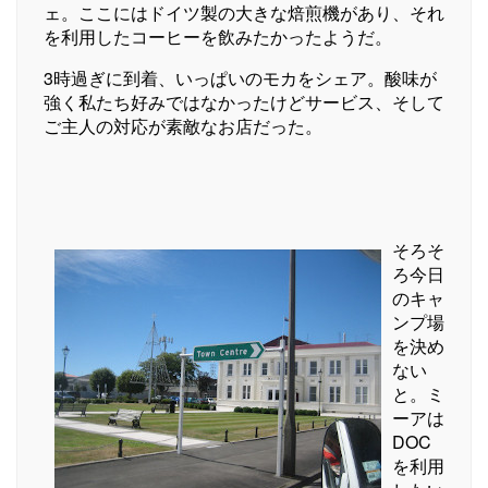
ェ。ここにはドイツ製の大きな焙煎機があり、それ
を利用したコーヒーを飲みたかったようだ。
3時過ぎに到着、いっぱいのモカをシェア。酸味が
強く私たち好みではなかったけどサービス、そして
ご主人の対応が素敵なお店だった。
そろそ
ろ今日
のキャ
ンプ場
を決め
ない
と。ミ
ーアは
DOC
を利用