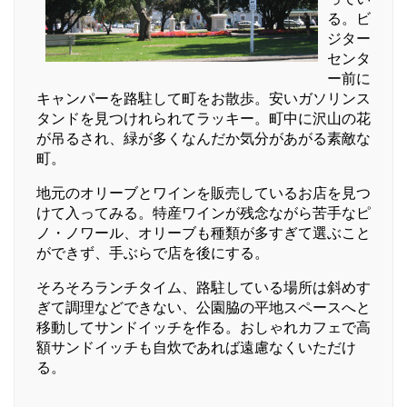
る。ビ
ジター
センタ
ー前に
キャンパーを路駐して町をお散歩。安いガソリンス
タンドを見つけれられてラッキー。町中に沢山の花
が吊るされ、緑が多くなんだか気分があがる素敵な
町。
地元のオリーブとワインを販売しているお店を見つ
けて入ってみる。特産ワインが残念ながら苦手なピ
ノ・ノワール、オリーブも種類が多すぎて選ぶこと
ができず、手ぶらで店を後にする。
そろそろランチタイム、路駐している場所は斜めす
ぎて調理などできない、公園脇の平地スペースへと
移動してサンドイッチを作る。おしゃれカフェで高
額サンドイッチも自炊であれば遠慮なくいただけ
る。