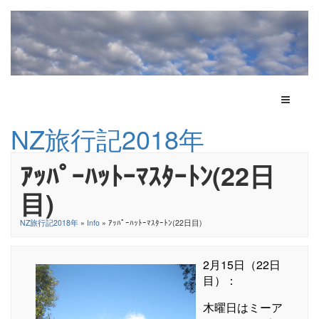
Toggle N
NZ旅行記2018年
ｱｯﾊﾟｰﾊｯﾄｰﾏｽﾀｰﾄﾝ(22日
目)
NZ旅行記2018年
»
Info
» ｱｯﾊﾟｰﾊｯﾄｰﾏｽﾀｰﾄﾝ(22日目)
2月15日（22日
目）：
木曜日はミーア