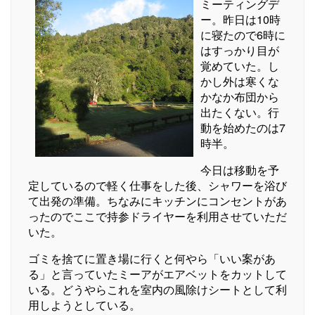
ミーティングデ
ー。昨日は10時
に寝たので6時に
はすっかり目が
覚めていた。し
かし外は寒くな
かなか布団から
出たくない。行
動を始めたのは7
時半。
今日は移動を予
定しているので軽く仕事をした後、シャワーを浴び
て出発の準備。ちなみにキッチンにコンセントがあ
ったのでここで持参ドライヤーを利用させていただ
いた。
ゴミを捨てに置き場に行くと何やら「いい案があ
る」と言っていたミーアがエアベットをカットして
いる。どうやらこれを室内の風除けシートとして利
用しようとしている。