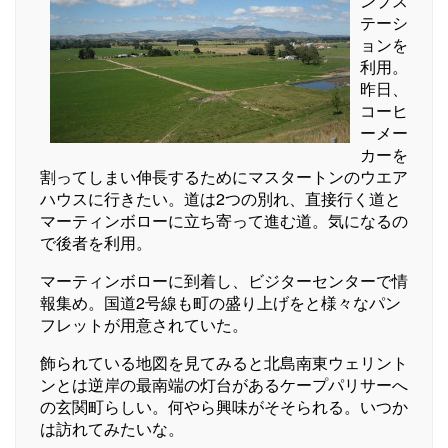
ンプス
テーシ
ョンを
利用。
昨日、
コーヒ
ーメー
カーを
割ってしまい伸長するためにマスタートンのウエア
ハウスに行きたい。道は2つの別れ、直接行く道と
マーティンボローに立ち寄って進む道。気になるの
で後者を利用。
マーティンボローに到着し、ビジターセンターで情
報集め。国道2号線も町の盛り上げをと様々なパン
フレットが用意されていた。
飾られている地図を見てみると北島南東ウェリント
ンとは逆岸の最南端の灯台があるケープパリサーへ
の玄関町らしい。何やら興味がそそられる。いつか
は訪れてみたいな。