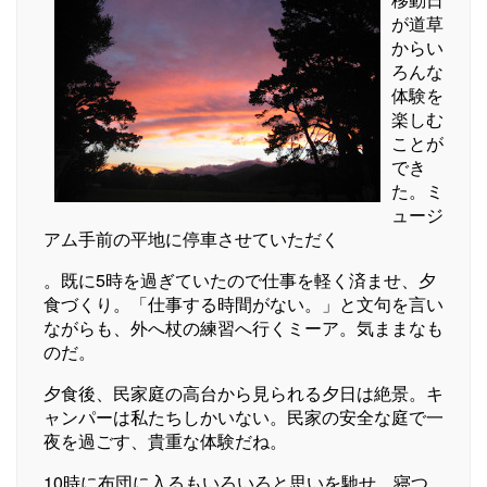
が道草
からい
ろんな
体験を
楽しむ
ことが
でき
た。ミ
ュージ
アム手前の平地に停車させていただく
。既に5時を過ぎていたので仕事を軽く済ませ、夕
食づくり。「仕事する時間がない。」と文句を言い
ながらも、外へ杖の練習へ行くミーア。気ままなも
のだ。
夕食後、民家庭の高台から見られる夕日は絶景。キ
ャンパーは私たちしかいない。民家の安全な庭で一
夜を過ごす、貴重な体験だね。
10時に布団に入るもいろいろと思いを馳せ、寝つ