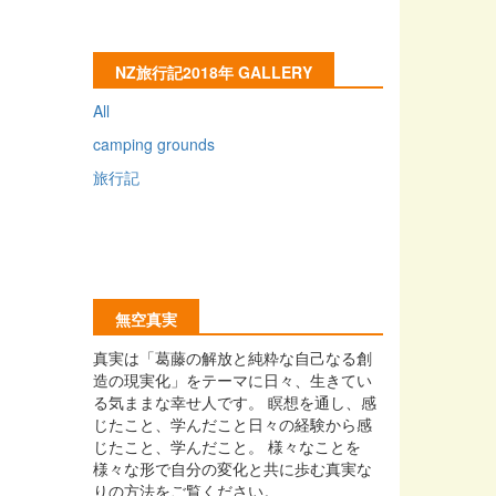
NZ旅行記2018年 GALLERY
All
camping grounds
旅行記
無空真実
真実は「葛藤の解放と純粋な自己なる創
造の現実化」をテーマに日々、生きてい
る気ままな幸せ人です。 瞑想を通し、感
じたこと、学んだこと日々の経験から感
じたこと、学んだこと。 様々なことを
様々な形で自分の変化と共に歩む真実な
りの方法をご覧ください。