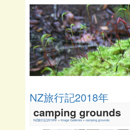
NZ旅行記2018年
camping grounds
NZ旅行記2018年
»
Image Galleries
»
camping grounds