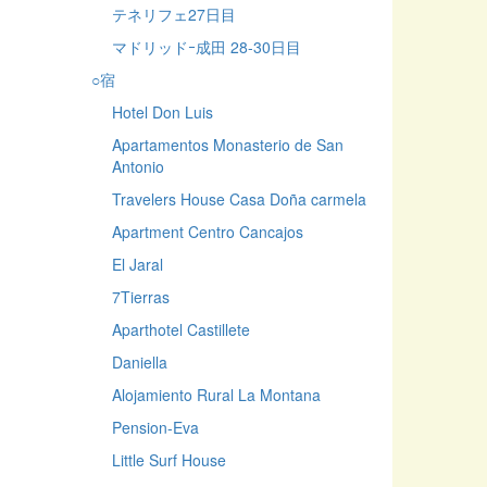
テネリフェ27日目
マドリッドｰ成田 28-30日目
○宿
Hotel Don Luis
Apartamentos Monasterio de San
Antonio
Travelers House Casa Doña carmela
Apartment Centro Cancajos
El Jaral
7Tierras
Aparthotel Castillete
Daniella
Alojamiento Rural La Montana
Pension-Eva
Little Surf House