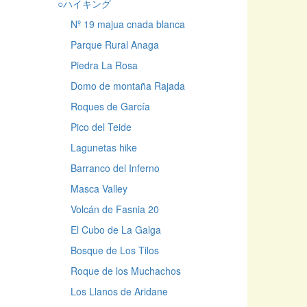
○ハイキング
Nº 19 majua cnada blanca
Parque Rural Anaga
Piedra La Rosa
Domo de montaña Rajada
Roques de García
Pico del Teide
Lagunetas hike
Barranco del Inferno
Masca Valley
Volcán de Fasnia 20
El Cubo de La Galga
Bosque de Los Tilos
Roque de los Muchachos
Los Llanos de Aridane