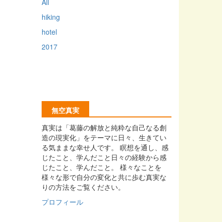
All
hiking
hotel
2017
無空真実
真実は「葛藤の解放と純粋な自己なる創
造の現実化」をテーマに日々、生きてい
る気ままな幸せ人です。 瞑想を通し、感
じたこと、学んだこと日々の経験から感
じたこと、学んだこと。 様々なことを
様々な形で自分の変化と共に歩む真実な
りの方法をご覧ください。
プロフィール