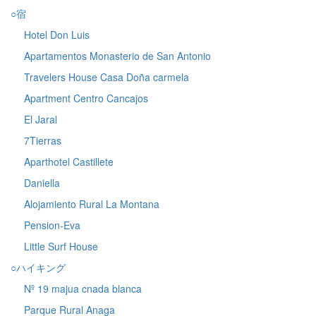
○宿
Hotel Don Luis
Apartamentos Monasterio de San Antonio
Travelers House Casa Doña carmela
Apartment Centro Cancajos
El Jaral
7Tierras
Aparthotel Castillete
Daniella
Alojamiento Rural La Montana
Pension-Eva
Little Surf House
○ハイキング
Nº 19 majua cnada blanca
Parque Rural Anaga