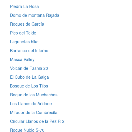
Piedra La Rosa
Domo de montaña Rajada
Roques de García
Pico del Teide
Lagunetas hike
Barranco del Inferno
Masca Valley
Volcán de Fasnia 20
El Cubo de La Galga
Bosque de Los Tilos
Roque de los Muchachos
Los Llanos de Aridane
Mirador de la Cumbrecita
Circular Llanos de la Pez R-2
Roque Nublo S-70