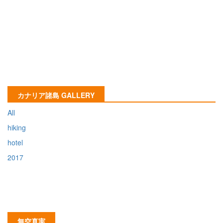
カナリア諸島 GALLERY
All
hiking
hotel
2017
無空真実